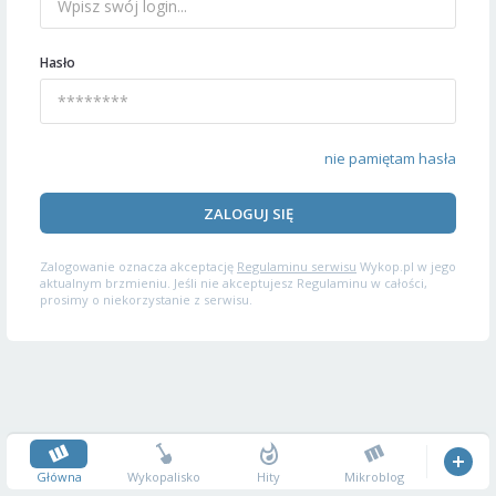
Hasło
nie pamiętam hasła
ZALOGUJ SIĘ
Zalogowanie oznacza akceptację
Regulaminu serwisu
Wykop.pl w jego
aktualnym brzmieniu. Jeśli nie akceptujesz Regulaminu w całości,
prosimy o niekorzystanie z serwisu.
Główna
Wykopalisko
Hity
Mikroblog