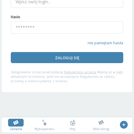
Hasło
nie pamiętam hasła
ZALOGUJ SIĘ
Zalogowanie oznacza akceptację
Regulaminu serwisu
Wykop.pl w jego
aktualnym brzmieniu. Jeśli nie akceptujesz Regulaminu w całości,
prosimy o niekorzystanie z serwisu.
Główna
Wykopalisko
Hity
Mikroblog