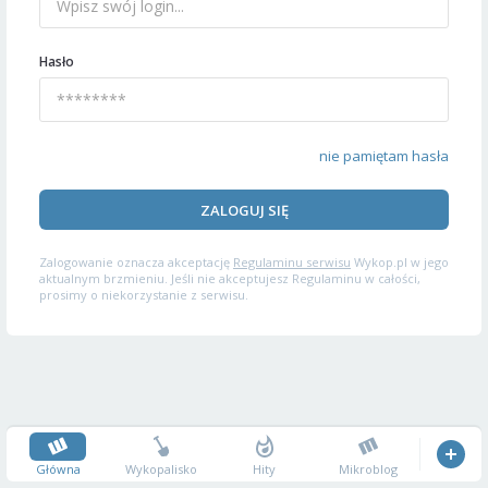
Hasło
nie pamiętam hasła
ZALOGUJ SIĘ
Zalogowanie oznacza akceptację
Regulaminu serwisu
Wykop.pl w jego
aktualnym brzmieniu. Jeśli nie akceptujesz Regulaminu w całości,
prosimy o niekorzystanie z serwisu.
Główna
Wykopalisko
Hity
Mikroblog