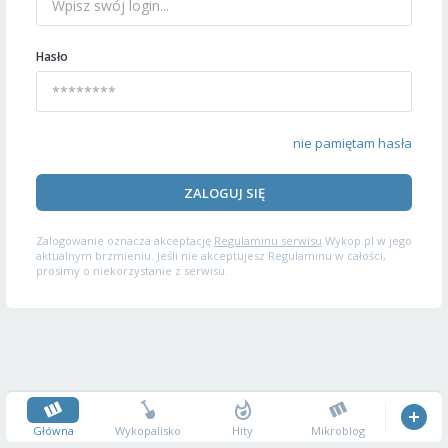
Hasło
nie pamiętam hasła
ZALOGUJ SIĘ
Zalogowanie oznacza akceptację
Regulaminu serwisu
Wykop.pl w jego
aktualnym brzmieniu. Jeśli nie akceptujesz Regulaminu w całości,
prosimy o niekorzystanie z serwisu.
Główna
Wykopalisko
Hity
Mikroblog