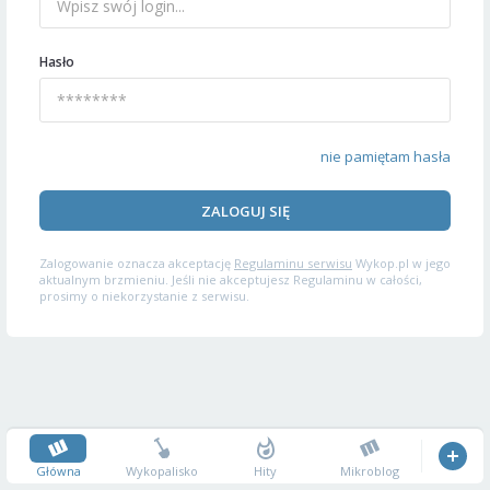
Hasło
nie pamiętam hasła
ZALOGUJ SIĘ
Zalogowanie oznacza akceptację
Regulaminu serwisu
Wykop.pl w jego
aktualnym brzmieniu. Jeśli nie akceptujesz Regulaminu w całości,
prosimy o niekorzystanie z serwisu.
Główna
Wykopalisko
Hity
Mikroblog