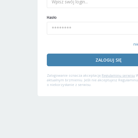
Hasło
ni
ZALOGUJ SIĘ
Zalogowanie oznacza akceptację
Regulaminu serwisu
W
aktualnym brzmieniu. Jeśli nie akceptujesz Regulaminu
o niekorzystanie z serwisu.