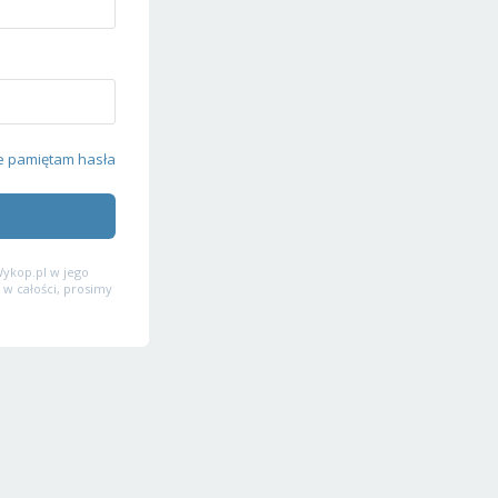
e pamiętam hasła
ykop.pl w jego
 w całości, prosimy