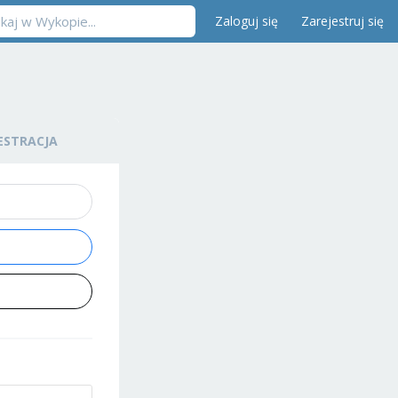
Zaloguj się
Zarejestruj się
ESTRACJA