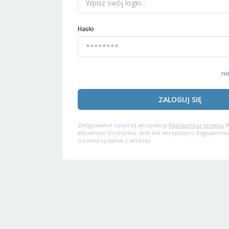
Hasło
ni
ZALOGUJ SIĘ
Zalogowanie oznacza akceptację
Regulaminu serwisu
W
aktualnym brzmieniu. Jeśli nie akceptujesz Regulaminu
o niekorzystanie z serwisu.