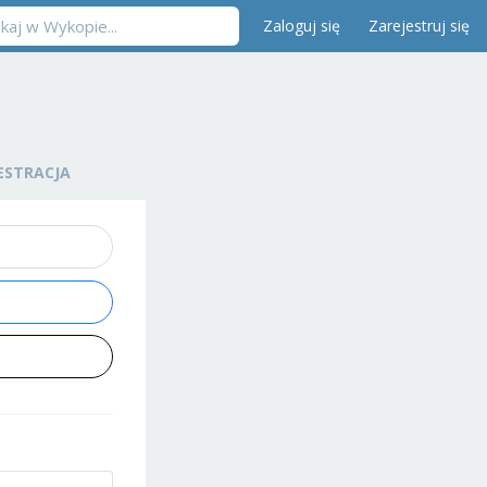
Zaloguj się
Zarejestruj się
ESTRACJA