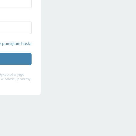
e pamiętam hasła
ykop.pl w jego
 w całości, prosimy