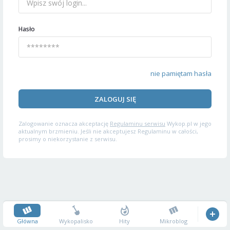
Hasło
nie pamiętam hasła
ZALOGUJ SIĘ
Zalogowanie oznacza akceptację
Regulaminu serwisu
Wykop.pl w jego
aktualnym brzmieniu. Jeśli nie akceptujesz Regulaminu w całości,
prosimy o niekorzystanie z serwisu.
Główna
Wykopalisko
Hity
Mikroblog