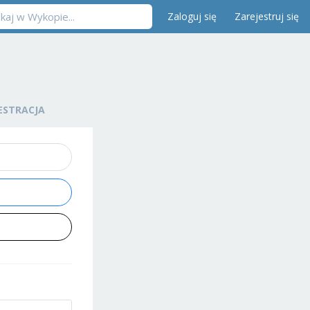
Zaloguj się
Zarejestruj się
ESTRACJA