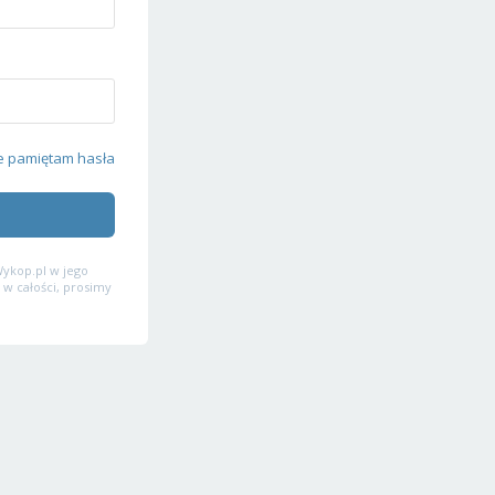
e pamiętam hasła
ykop.pl w jego
 w całości, prosimy