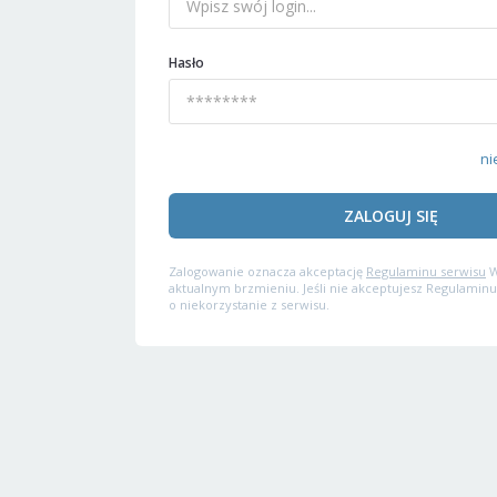
Hasło
ni
ZALOGUJ SIĘ
Zalogowanie oznacza akceptację
Regulaminu serwisu
W
aktualnym brzmieniu. Jeśli nie akceptujesz Regulaminu
o niekorzystanie z serwisu.