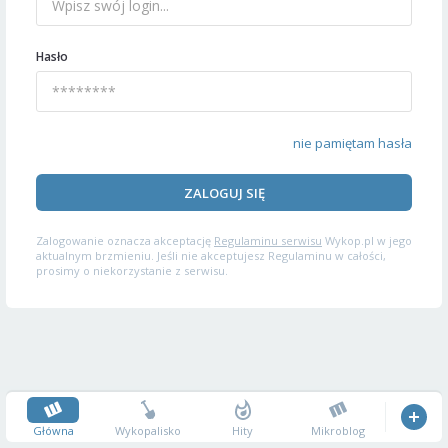
Hasło
nie pamiętam hasła
ZALOGUJ SIĘ
Zalogowanie oznacza akceptację
Regulaminu serwisu
Wykop.pl w jego
aktualnym brzmieniu. Jeśli nie akceptujesz Regulaminu w całości,
prosimy o niekorzystanie z serwisu.
Główna
Wykopalisko
Hity
Mikroblog