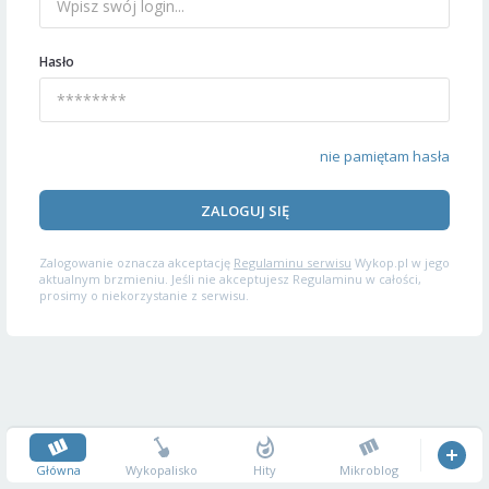
Hasło
nie pamiętam hasła
ZALOGUJ SIĘ
Zalogowanie oznacza akceptację
Regulaminu serwisu
Wykop.pl w jego
aktualnym brzmieniu. Jeśli nie akceptujesz Regulaminu w całości,
prosimy o niekorzystanie z serwisu.
Główna
Wykopalisko
Hity
Mikroblog