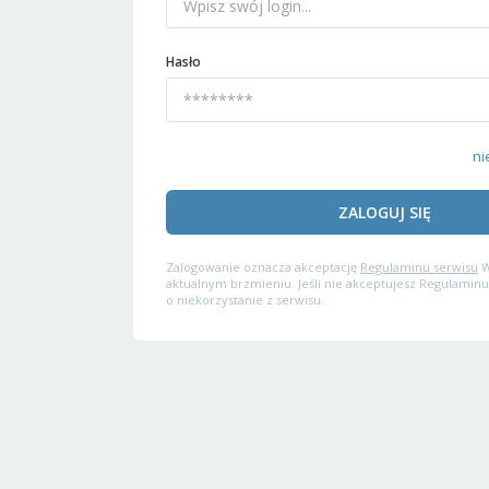
Hasło
ni
ZALOGUJ SIĘ
Zalogowanie oznacza akceptację
Regulaminu serwisu
W
aktualnym brzmieniu. Jeśli nie akceptujesz Regulaminu
o niekorzystanie z serwisu.