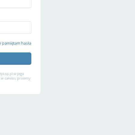
e pamiętam hasła
ykop.pl w jego
 w całości, prosimy