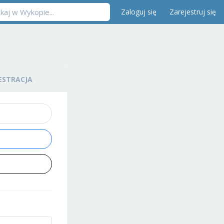
Zaloguj się
Zarejestruj się
ESTRACJA