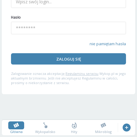
Hasło
nie pamiętam hasła
ZALOGUJ SIĘ
Zalogowanie oznacza akceptację
Regulaminu serwisu
Wykop.pl w jego
aktualnym brzmieniu. Jeśli nie akceptujesz Regulaminu w całości,
prosimy o niekorzystanie z serwisu.
Główna
Wykopalisko
Hity
Mikroblog