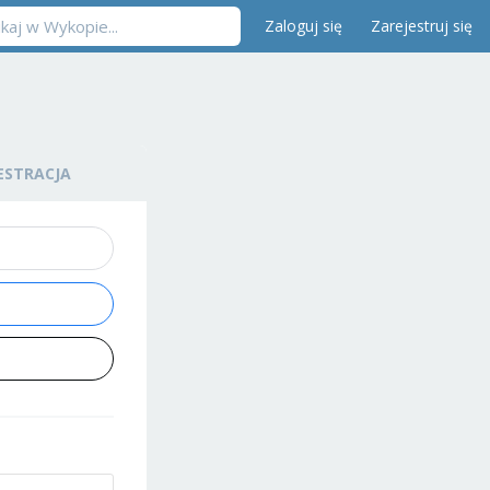
Zaloguj się
Zarejestruj się
ESTRACJA