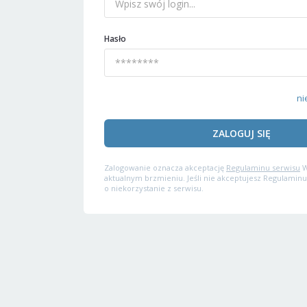
Hasło
ni
ZALOGUJ SIĘ
Zalogowanie oznacza akceptację
Regulaminu serwisu
W
aktualnym brzmieniu. Jeśli nie akceptujesz Regulaminu
o niekorzystanie z serwisu.