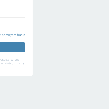
e pamiętam hasła
ykop.pl w jego
 w całości, prosimy