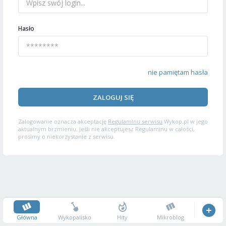
Hasło
nie pamiętam hasła
ZALOGUJ SIĘ
Zalogowanie oznacza akceptację
Regulaminu serwisu
Wykop.pl w jego
aktualnym brzmieniu. Jeśli nie akceptujesz Regulaminu w całości,
prosimy o niekorzystanie z serwisu.
Główna
Wykopalisko
Hity
Mikroblog