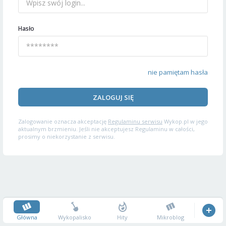
Hasło
nie pamiętam hasła
ZALOGUJ SIĘ
Zalogowanie oznacza akceptację
Regulaminu serwisu
Wykop.pl w jego
aktualnym brzmieniu. Jeśli nie akceptujesz Regulaminu w całości,
prosimy o niekorzystanie z serwisu.
Główna
Wykopalisko
Hity
Mikroblog