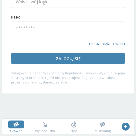
Hasło
nie pamiętam hasła
ZALOGUJ SIĘ
Zalogowanie oznacza akceptację
Regulaminu serwisu
Wykop.pl w jego
aktualnym brzmieniu. Jeśli nie akceptujesz Regulaminu w całości,
prosimy o niekorzystanie z serwisu.
Główna
Wykopalisko
Hity
Mikroblog