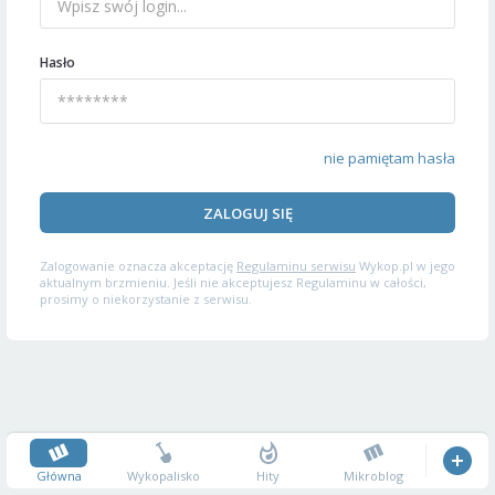
Hasło
nie pamiętam hasła
ZALOGUJ SIĘ
Zalogowanie oznacza akceptację
Regulaminu serwisu
Wykop.pl w jego
aktualnym brzmieniu. Jeśli nie akceptujesz Regulaminu w całości,
prosimy o niekorzystanie z serwisu.
Główna
Wykopalisko
Hity
Mikroblog