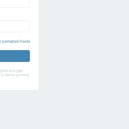
e pamiętam hasła
ykop.pl w jego
 w całości, prosimy