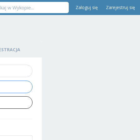
Zaloguj się
Zarejestruj się
ESTRACJA