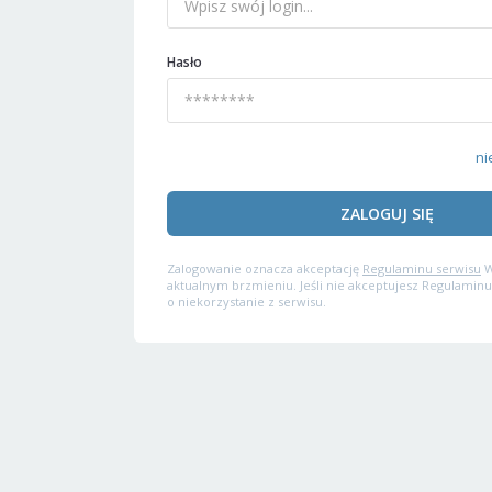
Hasło
ni
ZALOGUJ SIĘ
Zalogowanie oznacza akceptację
Regulaminu serwisu
W
aktualnym brzmieniu. Jeśli nie akceptujesz Regulaminu
o niekorzystanie z serwisu.