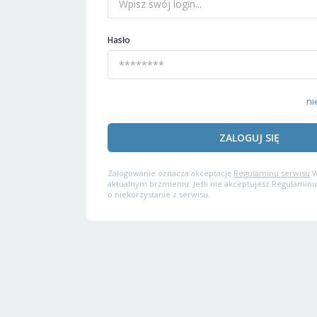
Hasło
ni
ZALOGUJ SIĘ
Zalogowanie oznacza akceptację
Regulaminu serwisu
W
aktualnym brzmieniu. Jeśli nie akceptujesz Regulaminu
o niekorzystanie z serwisu.