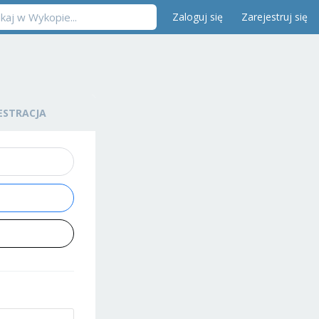
Zaloguj się
Zarejestruj się
ESTRACJA