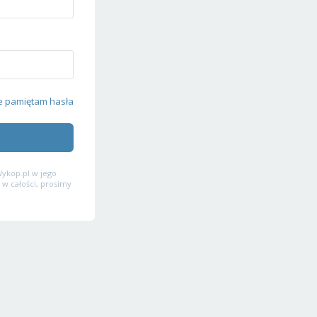
e pamiętam hasła
ykop.pl w jego
 w całości, prosimy