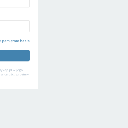
e pamiętam hasła
ykop.pl w jego
 w całości, prosimy