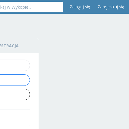
Zaloguj się
Zarejestruj się
ESTRACJA