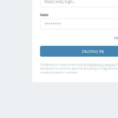
Hasło
ni
ZALOGUJ SIĘ
Zalogowanie oznacza akceptację
Regulaminu serwisu
W
aktualnym brzmieniu. Jeśli nie akceptujesz Regulaminu
o niekorzystanie z serwisu.