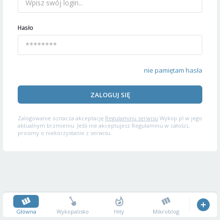
Hasło
nie pamiętam hasła
ZALOGUJ SIĘ
Zalogowanie oznacza akceptację
Regulaminu serwisu
Wykop.pl w jego
aktualnym brzmieniu. Jeśli nie akceptujesz Regulaminu w całości,
prosimy o niekorzystanie z serwisu.
Główna
Wykopalisko
Hity
Mikroblog