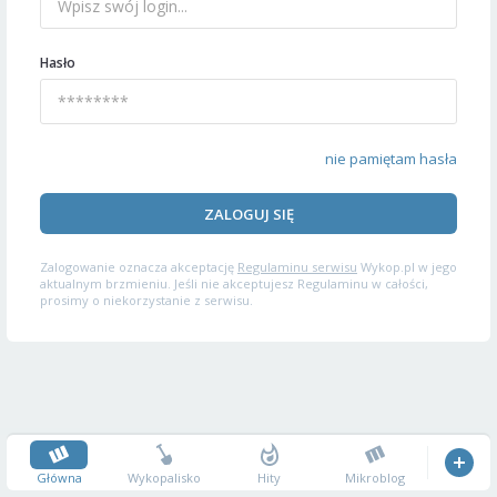
Hasło
nie pamiętam hasła
ZALOGUJ SIĘ
Zalogowanie oznacza akceptację
Regulaminu serwisu
Wykop.pl w jego
aktualnym brzmieniu. Jeśli nie akceptujesz Regulaminu w całości,
prosimy o niekorzystanie z serwisu.
Główna
Wykopalisko
Hity
Mikroblog