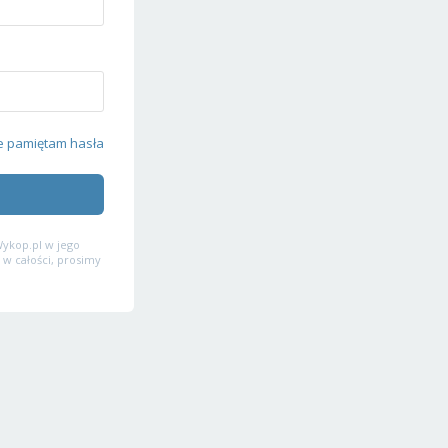
e pamiętam hasła
ykop.pl w jego
 w całości, prosimy