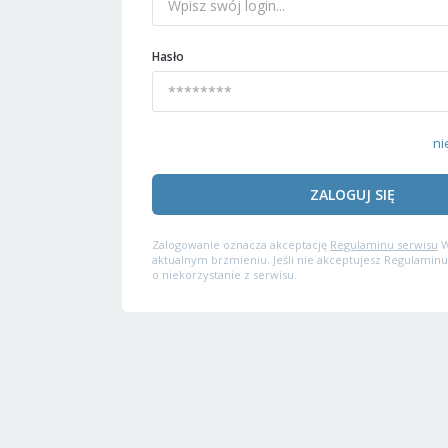
Hasło
ni
ZALOGUJ SIĘ
Zalogowanie oznacza akceptację
Regulaminu serwisu
W
aktualnym brzmieniu. Jeśli nie akceptujesz Regulaminu
o niekorzystanie z serwisu.