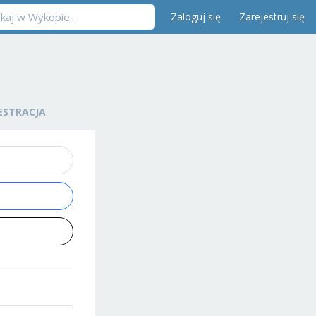
Zaloguj się
Zarejestruj się
ESTRACJA