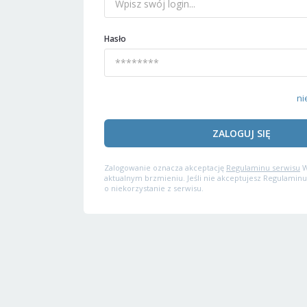
Hasło
ni
ZALOGUJ SIĘ
Zalogowanie oznacza akceptację
Regulaminu serwisu
W
aktualnym brzmieniu. Jeśli nie akceptujesz Regulaminu
o niekorzystanie z serwisu.