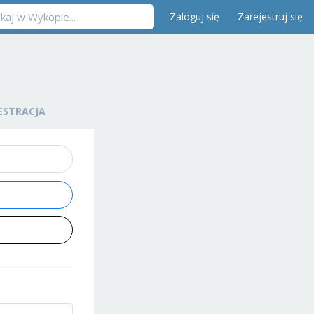
Zaloguj się
Zarejestruj się
ESTRACJA