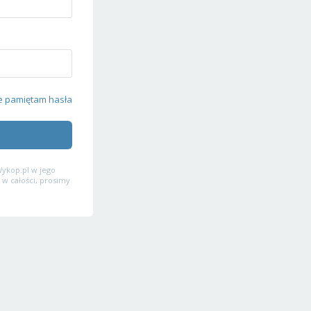
e pamiętam hasła
ykop.pl w jego
 w całości, prosimy