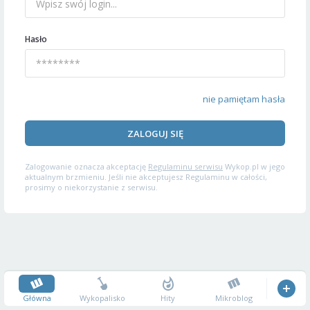
Hasło
nie pamiętam hasła
ZALOGUJ SIĘ
Zalogowanie oznacza akceptację
Regulaminu serwisu
Wykop.pl w jego
aktualnym brzmieniu. Jeśli nie akceptujesz Regulaminu w całości,
prosimy o niekorzystanie z serwisu.
Główna
Wykopalisko
Hity
Mikroblog