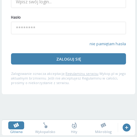
Hasło
nie pamiętam hasła
ZALOGUJ SIĘ
Zalogowanie oznacza akceptację
Regulaminu serwisu
Wykop.pl w jego
aktualnym brzmieniu. Jeśli nie akceptujesz Regulaminu w całości,
prosimy o niekorzystanie z serwisu.
Główna
Wykopalisko
Hity
Mikroblog