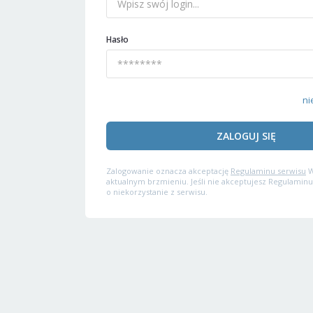
Hasło
ni
ZALOGUJ SIĘ
Zalogowanie oznacza akceptację
Regulaminu serwisu
W
aktualnym brzmieniu. Jeśli nie akceptujesz Regulaminu
o niekorzystanie z serwisu.