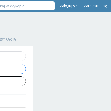
Zaloguj się
Zarejestruj się
ESTRACJA