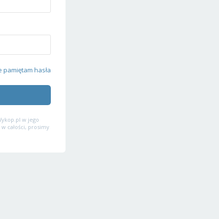
e pamiętam hasła
ykop.pl w jego
 w całości, prosimy