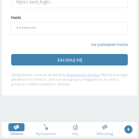
Hasło
nie pamiętam hasła
ZALOGUJ SIĘ
Zalogowanie oznacza akceptację
Regulaminu serwisu
Wykop.pl w jego
aktualnym brzmieniu. Jeśli nie akceptujesz Regulaminu w całości,
prosimy o niekorzystanie z serwisu.
Główna
Wykopalisko
Hity
Mikroblog