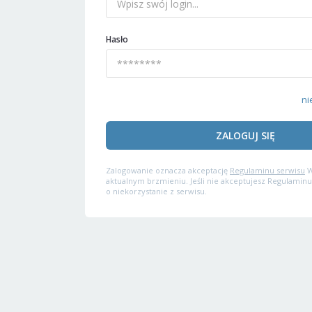
Hasło
ni
ZALOGUJ SIĘ
Zalogowanie oznacza akceptację
Regulaminu serwisu
W
aktualnym brzmieniu. Jeśli nie akceptujesz Regulaminu
o niekorzystanie z serwisu.