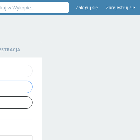
Zaloguj się
Zarejestruj się
ESTRACJA