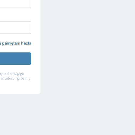
e pamiętam hasła
ykop.pl w jego
 w całości, prosimy