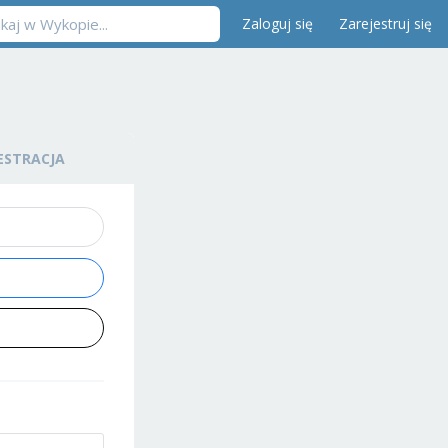
Zaloguj się
Zarejestruj się
ESTRACJA