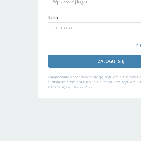
Hasło
ni
ZALOGUJ SIĘ
Zalogowanie oznacza akceptację
Regulaminu serwisu
W
aktualnym brzmieniu. Jeśli nie akceptujesz Regulaminu
o niekorzystanie z serwisu.