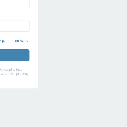
e pamiętam hasła
ykop.pl w jego
 w całości, prosimy