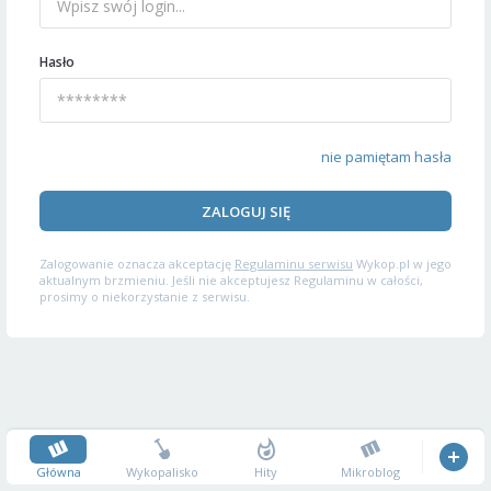
Hasło
nie pamiętam hasła
ZALOGUJ SIĘ
Zalogowanie oznacza akceptację
Regulaminu serwisu
Wykop.pl w jego
aktualnym brzmieniu. Jeśli nie akceptujesz Regulaminu w całości,
prosimy o niekorzystanie z serwisu.
Główna
Wykopalisko
Hity
Mikroblog