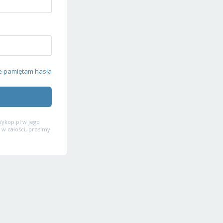
e pamiętam hasła
ykop.pl w jego
 w całości, prosimy