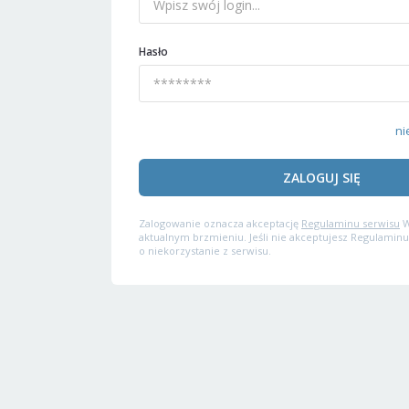
Hasło
ni
ZALOGUJ SIĘ
Zalogowanie oznacza akceptację
Regulaminu serwisu
W
aktualnym brzmieniu. Jeśli nie akceptujesz Regulaminu
o niekorzystanie z serwisu.