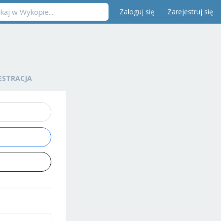
Zaloguj się
Zarejestruj się
ESTRACJA