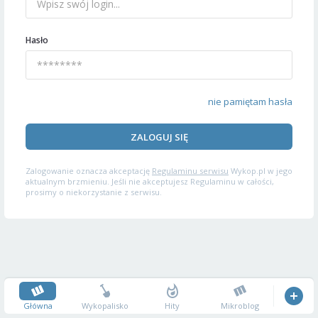
Hasło
nie pamiętam hasła
ZALOGUJ SIĘ
Zalogowanie oznacza akceptację
Regulaminu serwisu
Wykop.pl w jego
aktualnym brzmieniu. Jeśli nie akceptujesz Regulaminu w całości,
prosimy o niekorzystanie z serwisu.
Główna
Wykopalisko
Hity
Mikroblog