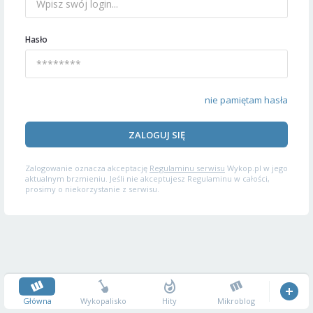
Hasło
nie pamiętam hasła
ZALOGUJ SIĘ
Zalogowanie oznacza akceptację
Regulaminu serwisu
Wykop.pl w jego
aktualnym brzmieniu. Jeśli nie akceptujesz Regulaminu w całości,
prosimy o niekorzystanie z serwisu.
Główna
Wykopalisko
Hity
Mikroblog