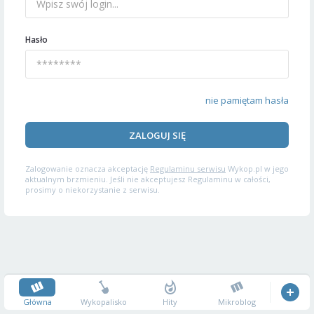
Hasło
nie pamiętam hasła
ZALOGUJ SIĘ
Zalogowanie oznacza akceptację
Regulaminu serwisu
Wykop.pl w jego
aktualnym brzmieniu. Jeśli nie akceptujesz Regulaminu w całości,
prosimy o niekorzystanie z serwisu.
Główna
Wykopalisko
Hity
Mikroblog