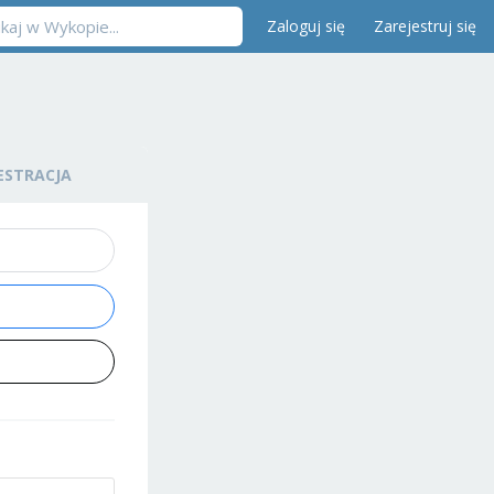
Zaloguj się
Zarejestruj się
ESTRACJA