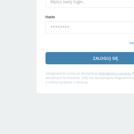
Hasło
ni
ZALOGUJ SIĘ
Zalogowanie oznacza akceptację
Regulaminu serwisu
W
aktualnym brzmieniu. Jeśli nie akceptujesz Regulaminu
o niekorzystanie z serwisu.