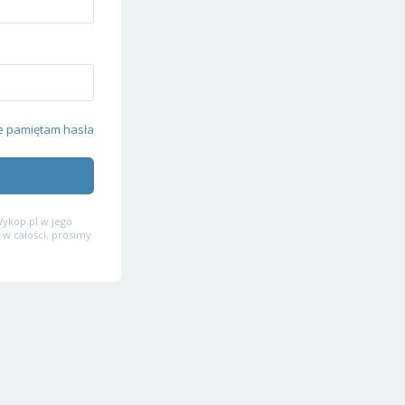
e pamiętam hasła
ykop.pl w jego
 w całości, prosimy