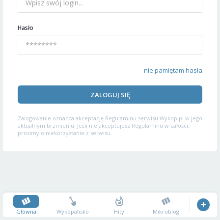
Hasło
nie pamiętam hasła
ZALOGUJ SIĘ
Zalogowanie oznacza akceptację
Regulaminu serwisu
Wykop.pl w jego
aktualnym brzmieniu. Jeśli nie akceptujesz Regulaminu w całości,
prosimy o niekorzystanie z serwisu.
Główna
Wykopalisko
Hity
Mikroblog