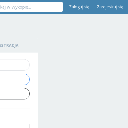
Zaloguj się
Zarejestruj się
ESTRACJA