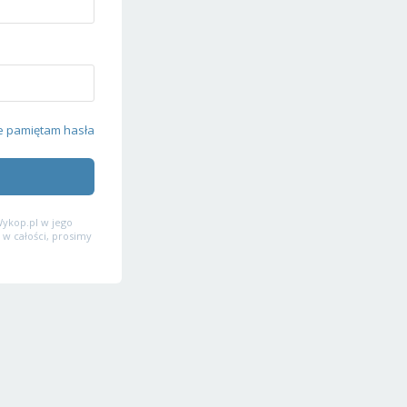
e pamiętam hasła
ykop.pl w jego
 w całości, prosimy