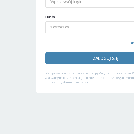
Hasło
ni
ZALOGUJ SIĘ
Zalogowanie oznacza akceptację
Regulaminu serwisu
W
aktualnym brzmieniu. Jeśli nie akceptujesz Regulaminu
o niekorzystanie z serwisu.