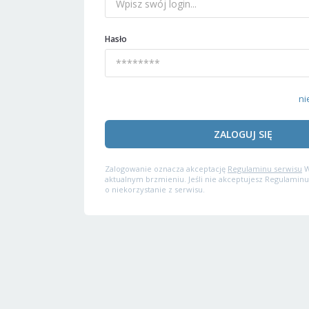
Hasło
ni
ZALOGUJ SIĘ
Zalogowanie oznacza akceptację
Regulaminu serwisu
W
aktualnym brzmieniu. Jeśli nie akceptujesz Regulaminu
o niekorzystanie z serwisu.