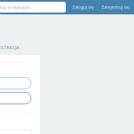
Zaloguj się
Zarejestruj się
ESTRACJA