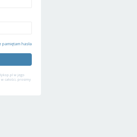
e pamiętam hasła
ykop.pl w jego
 w całości, prosimy