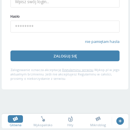
Hasło
nie pamiętam hasła
ZALOGUJ SIĘ
Zalogowanie oznacza akceptację
Regulaminu serwisu
Wykop.pl w jego
aktualnym brzmieniu. Jeśli nie akceptujesz Regulaminu w całości,
prosimy o niekorzystanie z serwisu.
Główna
Wykopalisko
Hity
Mikroblog