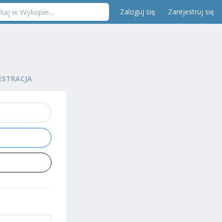
Zaloguj się
Zarejestruj się
ESTRACJA