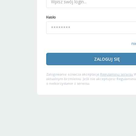
Hasło
ni
ZALOGUJ SIĘ
Zalogowanie oznacza akceptację
Regulaminu serwisu
W
aktualnym brzmieniu. Jeśli nie akceptujesz Regulaminu
o niekorzystanie z serwisu.