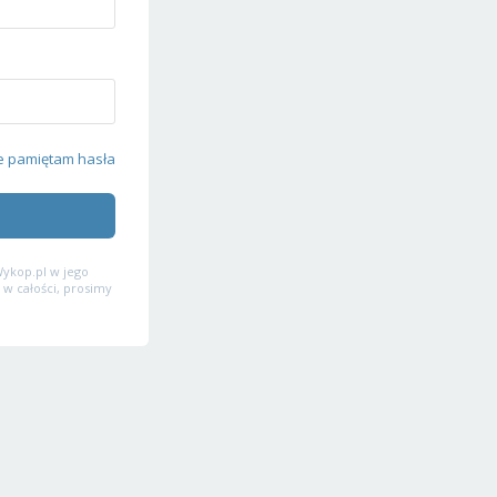
e pamiętam hasła
ykop.pl w jego
 w całości, prosimy