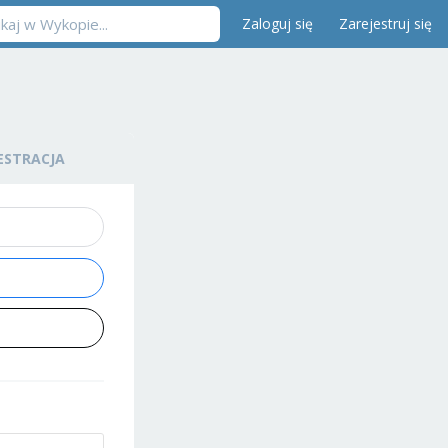
Zaloguj się
Zarejestruj się
ESTRACJA