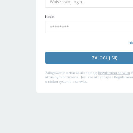
Hasło
ni
ZALOGUJ SIĘ
Zalogowanie oznacza akceptację
Regulaminu serwisu
W
aktualnym brzmieniu. Jeśli nie akceptujesz Regulaminu
o niekorzystanie z serwisu.