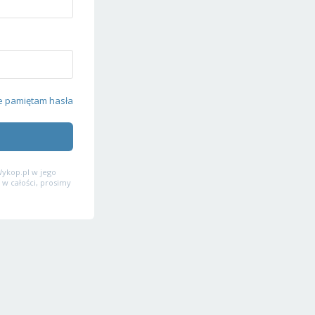
e pamiętam hasła
ykop.pl w jego
 w całości, prosimy