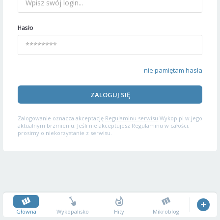
Hasło
nie pamiętam hasła
ZALOGUJ SIĘ
Zalogowanie oznacza akceptację
Regulaminu serwisu
Wykop.pl w jego
aktualnym brzmieniu. Jeśli nie akceptujesz Regulaminu w całości,
prosimy o niekorzystanie z serwisu.
Główna
Wykopalisko
Hity
Mikroblog