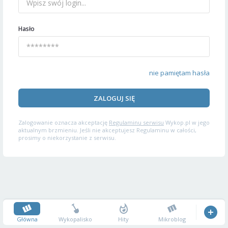
Hasło
nie pamiętam hasła
ZALOGUJ SIĘ
Zalogowanie oznacza akceptację
Regulaminu serwisu
Wykop.pl w jego
aktualnym brzmieniu. Jeśli nie akceptujesz Regulaminu w całości,
prosimy o niekorzystanie z serwisu.
Główna
Wykopalisko
Hity
Mikroblog