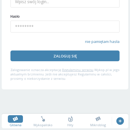
Hasło
nie pamiętam hasła
ZALOGUJ SIĘ
Zalogowanie oznacza akceptację
Regulaminu serwisu
Wykop.pl w jego
aktualnym brzmieniu. Jeśli nie akceptujesz Regulaminu w całości,
prosimy o niekorzystanie z serwisu.
Główna
Wykopalisko
Hity
Mikroblog