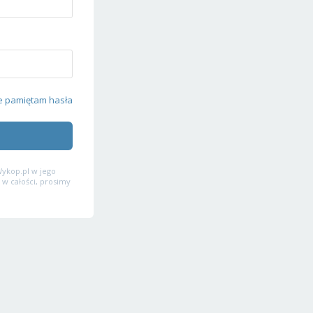
e pamiętam hasła
ykop.pl w jego
 w całości, prosimy