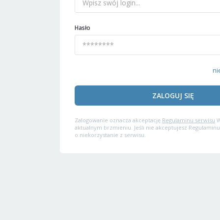
Hasło
ni
ZALOGUJ SIĘ
Zalogowanie oznacza akceptację
Regulaminu serwisu
W
aktualnym brzmieniu. Jeśli nie akceptujesz Regulaminu
o niekorzystanie z serwisu.