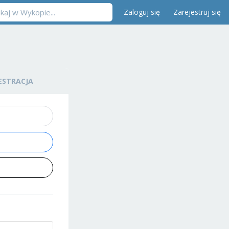
Zaloguj się
Zarejestruj się
ESTRACJA