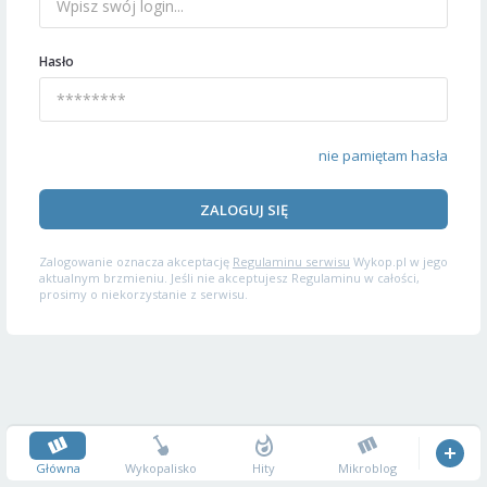
Hasło
nie pamiętam hasła
ZALOGUJ SIĘ
Zalogowanie oznacza akceptację
Regulaminu serwisu
Wykop.pl w jego
aktualnym brzmieniu. Jeśli nie akceptujesz Regulaminu w całości,
prosimy o niekorzystanie z serwisu.
Główna
Wykopalisko
Hity
Mikroblog