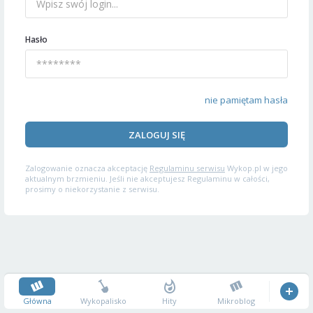
Hasło
nie pamiętam hasła
ZALOGUJ SIĘ
Zalogowanie oznacza akceptację
Regulaminu serwisu
Wykop.pl w jego
aktualnym brzmieniu. Jeśli nie akceptujesz Regulaminu w całości,
prosimy o niekorzystanie z serwisu.
Główna
Wykopalisko
Hity
Mikroblog