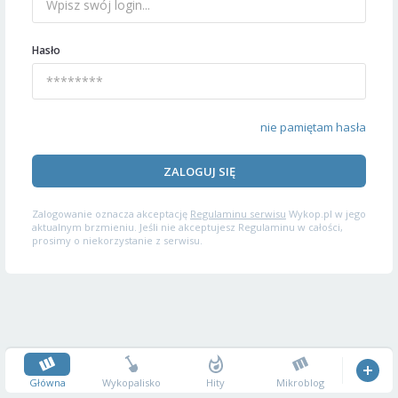
Hasło
nie pamiętam hasła
ZALOGUJ SIĘ
Zalogowanie oznacza akceptację
Regulaminu serwisu
Wykop.pl w jego
aktualnym brzmieniu. Jeśli nie akceptujesz Regulaminu w całości,
prosimy o niekorzystanie z serwisu.
Główna
Wykopalisko
Hity
Mikroblog